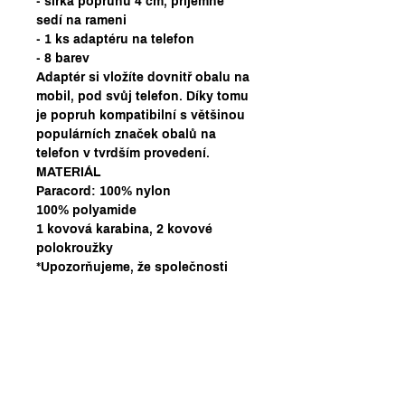
- šířka popruhu 4 cm, příjemně
sedí na rameni
- 1 ks adaptéru na telefon
- 8 barev
Adaptér si vložíte dovnitř obalu na
mobil, pod svůj telefon. Díky tomu
je popruh kompatibilní s většinou
populárních značek obalů na
telefon v tvrdším provedení.
MATERIÁL
Paracord: 100% nylon
100% polyamide
1 kovová karabina, 2 kovové
polokroužky
*Upozorňujeme, že společnosti
Segrasegra s.r.o. a Acid coffee
nenesou odpovědnost za jakékoli
poškození telefonu v důsledku
používání tohoto produktu.