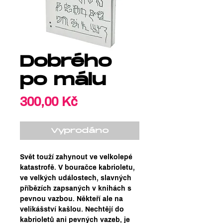
Dobrého
po málu
Cena
300,00 Kč
Vyprodáno
Svět touží zahynout ve velkolepé
katastrofě. V bouračce kabrioletu,
ve velkých událostech, slavných
příbězích zapsaných v knihách s
pevnou vazbou. Někteří ale na
velikášství kašlou. Nechtějí do
kabrioletů ani pevných vazeb, je