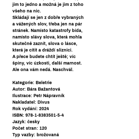
jim to jedno a možná je jim z toho
všeho na nic.
Skládají se jen z dobře vybraných
a vážených slov, třeba jen na pár
stránek. Namísto katastrofy bída,
namísto slávy slova, která mohla
skutečně zaznít, slova o lásce,
která je cítit a dráždí sliznici.
A přece budete chtít ještě; víc
špíny, víc úzkosti, další marnost.
Ale ona vám nedá. Naschvál.
Kategorie: Beletrie
Autor: Bára Bažantová
Ilustrace: Petr Nápravník
Nakladatel: Divus
Rok vydání: 2024
ISBN: 978-1-8383501-5-4
Jazyk: česky
Počet stran: 120
Typ vazby: brožovaná