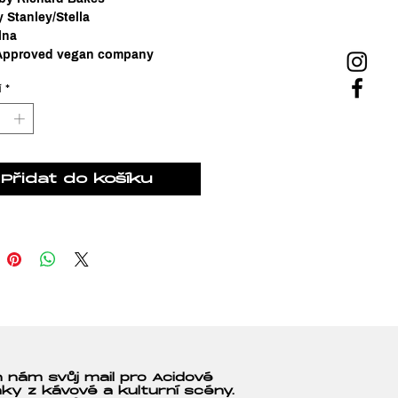
y Stanley/Stella
lna
 Approved vegan company
í
*
Přidat do košíku
 nám svůj mail pro Acidové
nky z kávové a kulturní scény.