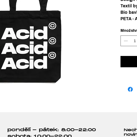
Textil b
Bio bav
PETA -
Množstv
pondělí - pátek: 8:00-22:00
Nech
novi
sobota: 10:00-22:00