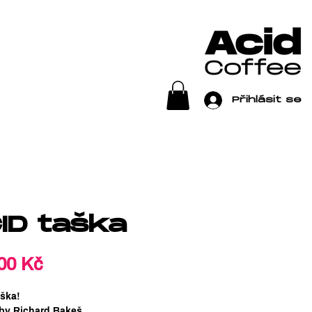
Přihlásit se
ID taška
Cena
00 Kč
ška!
by Richard Bakeš