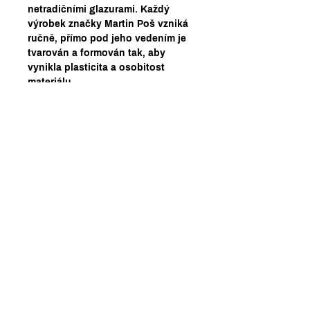
netradičními glazurami. Každý
výrobek značky Martin Poš vzniká
ručně, přímo pod jeho vedením je
tvarován a formován tak, aby
vynikla plasticita a osobitost
materiálu.
Dukelských hrdinů 500/25a,
Praha 7
pondělí - pátek: 8:00-22:00
sobota: 10:00-22:00
neděle: 10:00-20:00
obchodní podmínky