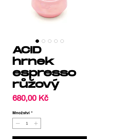
ACID
hrnek
espresso
růžový
Cena
680,00 Kč
Množství
*